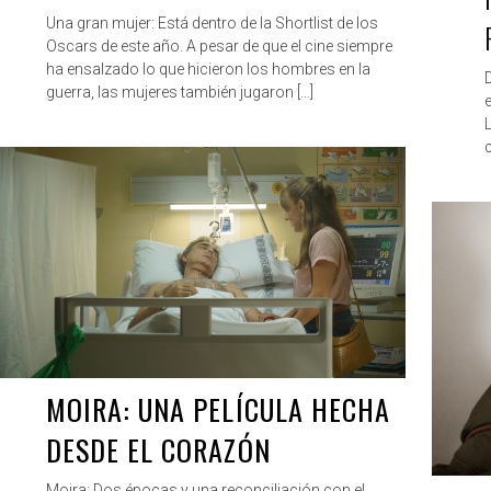
Una gran mujer: Está dentro de la Shortlist de los
Oscars de este año. A pesar de que el cine siempre
ha ensalzado lo que hicieron los hombres en la
guerra, las mujeres también jugaron […]
e
ROBERTO
DIC 14, 2019
MOIRA: UNA PELÍCULA HECHA
DESDE EL CORAZÓN
Moira: Dos épocas y una reconciliación con el