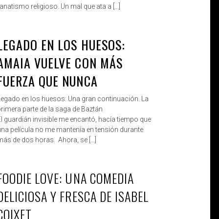
fanatismo religioso. Un mal que ata a […]
LEGADO EN LOS HUESOS:
ROBERTO
DIC 6, 2019
AMAIA VUELVE CON MÁS
FUERZA QUE NUNCA
Legado en los huesos: Una gran continuación. La
primera parte de la saga de Baztán
El guardián invisible me encantó, hacía tiempo que
una película no me mantenía en tensión durante
más de dos horas. Ahora, se […]
FOODIE LOVE: UNA COMEDIA
ROBERTO
DIC 3, 2019
DELICIOSA Y FRESCA DE ISABEL
COIXET