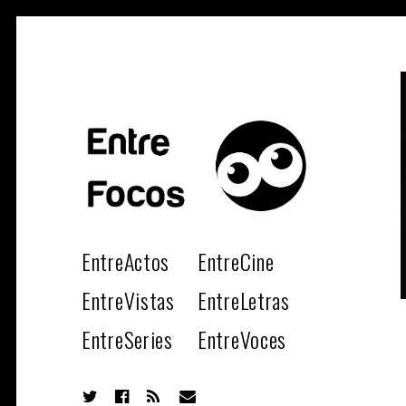
ENT
Magazine sobre la actualidad cultural, cine, teatro, series, libro
música y arte.
EntreActos
EntreCine
EntreVistas
EntreLetras
EntreSeries
EntreVoces