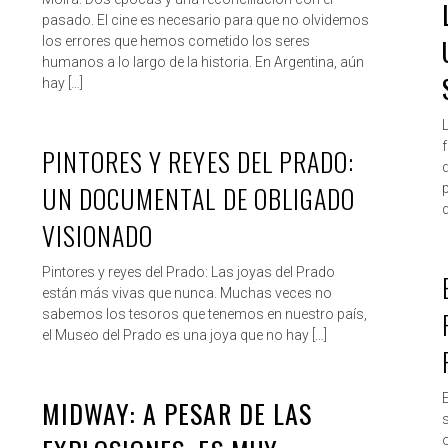
pasado. El cine es necesario para que no olvidemos
los errores que hemos cometido los seres
humanos a lo largo de la historia. En Argentina, aún
hay […]
PINTORES Y REYES DEL PRADO:
ROBERTO
DIC 11, 2019
d
UN DOCUMENTAL DE OBLIGADO
q
VISIONADO
Pintores y reyes del Prado: Las joyas del Prado
están más vivas que nunca. Muchas veces no
sabemos los tesoros que tenemos en nuestro país,
el Museo del Prado es una joya que no hay […]
MIDWAY: A PESAR DE LAS
ROBERTO
DIC 6, 2019
o