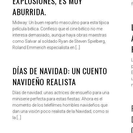
EXPLOSIONES, ES MUY
ABURRIDA.
Midway: Un buen reparto masculino para esta típica
película bélica. Confieso que el cine bélico no me
interesa demasiado, aunque haya obras maestras
como Salvar al soldado Ryan de Steven Spielberg,
Roland Emmerich especialista en […]
DÍAS DE NAVIDAD: UN CUENTO
ROBERTO
DIC 5, 2019
NAVIDEÑO REALISTA
Días de navidad: unas actrices de ensueño para una
miniserie perfecta para estas fiestas. Ahora es el
momento de los telefilmes horribles navideños que
dan una visión poco realista de la Navidad; como si
la […]