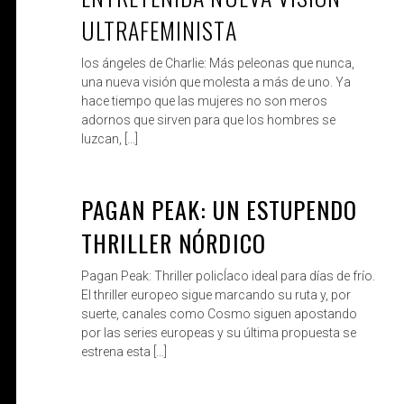
ULTRAFEMINISTA
los ángeles de Charlie: Más peleonas que nunca,
una nueva visión que molesta a más de uno. Ya
hace tiempo que las mujeres no son meros
adornos que sirven para que los hombres se
luzcan, […]
PAGAN PEAK: UN ESTUPENDO
ROBERTO
DIC 5, 2019
THRILLER NÓRDICO
Pagan Peak: Thriller policÍaco ideal para días de frío.
El thriller europeo sigue marcando su ruta y, por
suerte, canales como Cosmo siguen apostando
por las series europeas y su última propuesta se
estrena esta […]