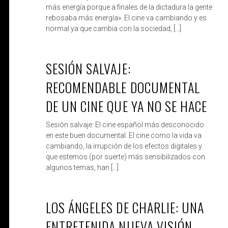
más energía porque a finales de la dictadura la gente
rebosaba más energía». El cine va cambiando y es
normal ya que cambia con la sociedad, […]
SESIÓN SALVAJE:
ROBERTO
DIC 14, 2019
RECOMENDABLE DOCUMENTAL
DE UN CINE QUE YA NO SE HACE
Sesión salvaje: El cine español más desconocido
en este buen documental. El cine como la vida va
cambiando, la irrupción de los efectos digitales y
que estemos (por suerte) más sensibilizados con
algunos temas, han […]
LOS ÁNGELES DE CHARLIE: UNA
ROBERTO
DIC 7, 2019
ENTRETENIDA NUEVA VISIÓN