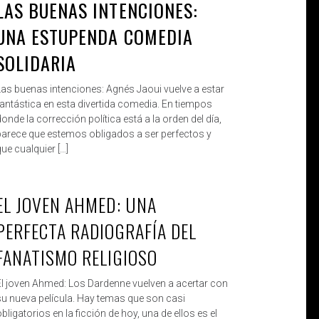
LAS BUENAS INTENCIONES:
UNA ESTUPENDA COMEDIA
SOLIDARIA
Las buenas intenciones: Agnés Jaoui vuelve a estar
fantástica en esta divertida comedia. En tiempos
onde la corrección política está a la orden del día,
parece que estemos obligados a ser perfectos y
ue cualquier […]
EL JOVEN AHMED: UNA
ROBERTO
DIC 8, 2019
PERFECTA RADIOGRAFÍA DEL
FANATISMO RELIGIOSO
El joven Ahmed: Los Dardenne vuelven a acertar con
su nueva película. Hay temas que son casi
bligatorios en la ficción de hoy, una de ellos es el