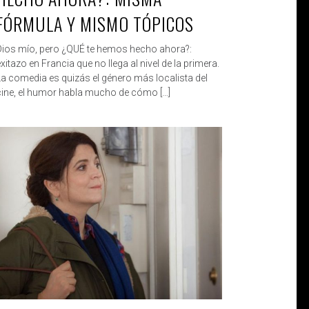
FÓRMULA Y MISMO TÓPICOS
Dios mío, pero ¿QUÉ te hemos hecho ahora?:
xitazo en Francia que no llega al nivel de la primera.
La comedia es quizás el género más localista del
cine, el humor habla mucho de cómo […]
ROBERTO
DIC 14, 2019