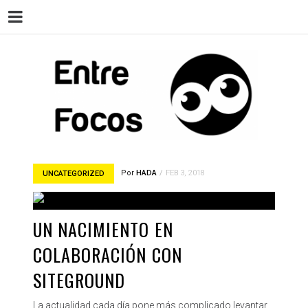
ENT
Magazine sobre la actualidad cultural,
cine, teatro, series, libros, música y
Por
HADA
FEB 3, 2018
UNCATEGORIZED
arte.
UN NACIMIENTO EN
COLABORACIÓN CON
SITEGROUND
La actualidad cada día pone más complicado levantar