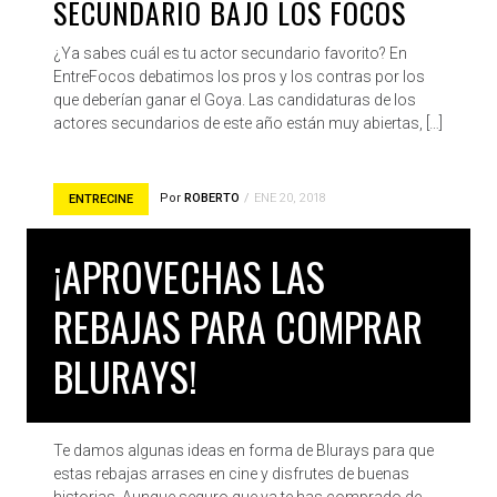
SECUNDARIO BAJO LOS FOCOS
¿Ya sabes cuál es tu actor secundario favorito? En
EntreFocos debatimos los pros y los contras por los
que deberían ganar el Goya. Las candidaturas de los
actores secundarios de este año están muy abiertas, […]
Por
ROBERTO
ENE 20, 2018
ENTRECINE
¡APROVECHAS LAS
REBAJAS PARA COMPRAR
BLURAYS!
Te damos algunas ideas en forma de Blurays para que
estas rebajas arrases en cine y disfrutes de buenas
historias. Aunque seguro que ya te has comprado de