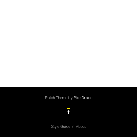
Patch Theme
by
PixelGrade
Style Guide
About