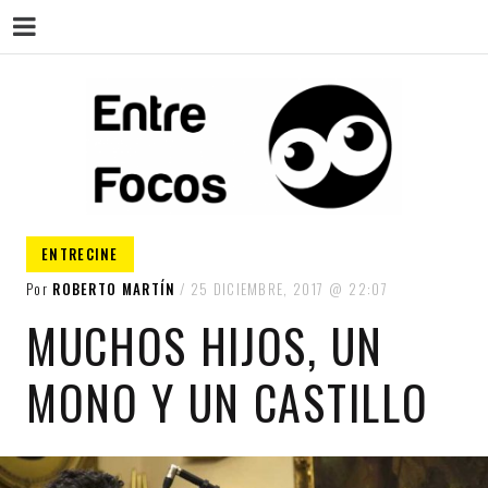
ENT
Magazine sobre la actualidad cultural,
ENTRECINE
cine, teatro, series, libros, música y
arte.
Por
ROBERTO MARTÍN
25 DICIEMBRE, 2017
22:07
MUCHOS HIJOS, UN
MONO Y UN CASTILLO