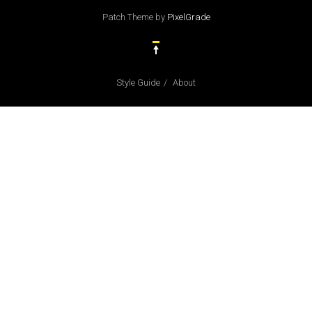
Patch Theme
by
PixelGrade
Style Guide
About