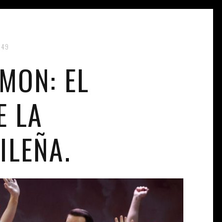
:49
MON: EL
COS
E LA
ILEÑA.