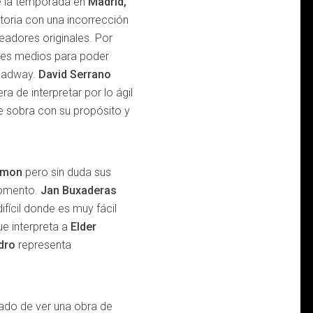
de la temporada en
Madrid,
toria con una incorrección
eadores originales. Por
res medios para poder
roadway.
David Serrano
a de interpretar por lo ágil
 sobra con su propósito y
rmon
pero sin duda sus
momento.
Jan Buxaderas
fícil donde es muy fácil
e interpreta a
Elder
dro
representa
tado de ver una obra de