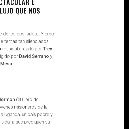
CTACULAR E
LUJO QUE NOS
rte de los dos lados… Y creo
de temas tan silenciados
n
musical creado por
Trey
rigido por
David Serrano
y
 Mesa.
Mormon
(el Libro del
jóvenes misioneros de la
a Uganda, un país pobre y
sida, a que prediquen su