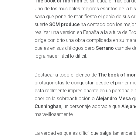
The book of mormon
es sin duda el musical 
Uno de los musicales mejores escritos de la his
sana que pone de manifiesto el genio de sus cr
suerte
SOM produce
ha contado con los mejo
realizar una versión en España a la altura de B
dirige con brío una obra complicada en su maner
que es en sus diálogos pero
Serrano
cumple de
logra hacer fácil lo difícil.
Destacar a todo el elenco de
The book of mo
protagonistas te conquistan desde el primer 
está realmente impresionante en un personaje di
caer en la sobreactuación o
Alejandro Mesa
qu
Cunninghan
, un personaje adorable que
Alejan
maravillosamente.
La verdad es que es difícil que salga tan encan