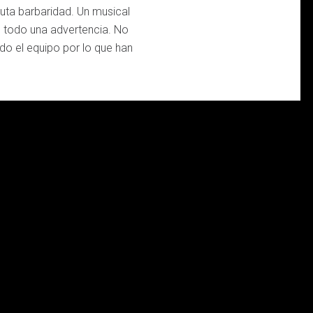
uta barbaridad. Un musical
e todo una advertencia. No
odo el equipo por lo que han