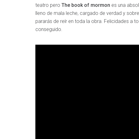
teatro pero
The book of mormon
es una absol
lleno de mala leche, cargado de verdad y sobr
pararás de reír en toda la obra. Felicidades a t
conseguido.