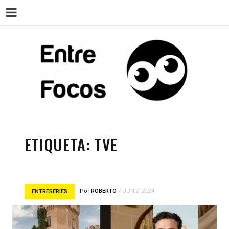
ENT
Magazine sobre la actualidad cultural,
cine, teatro, series, libros, música y
arte.
ETIQUETA:
TVE
Por
ROBERTO
JUN 2, 2024
ENTRESERIES