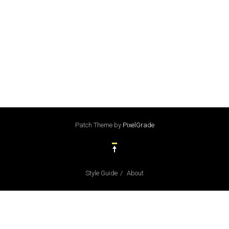
Patch Theme
by
PixelGrade
Style Guide
About