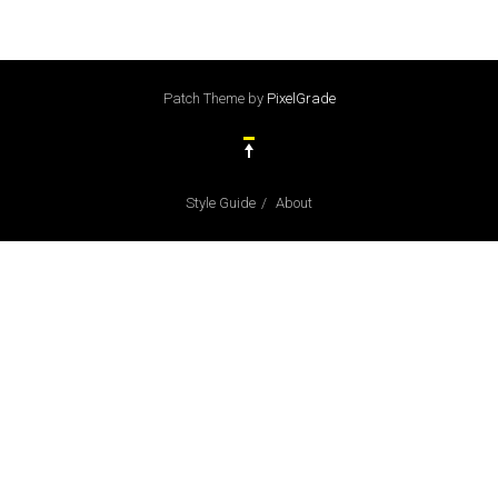
Patch Theme
by
PixelGrade
Style Guide
About