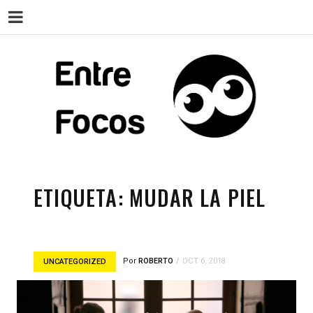
ENT
Magazine sobre la actualidad cultural,
cine, teatro, series, libros, música y
arte.
ETIQUETA:
MUDAR LA PIEL
Por
ROBERTO
OCT 6, 2018
UNCATEGORIZED