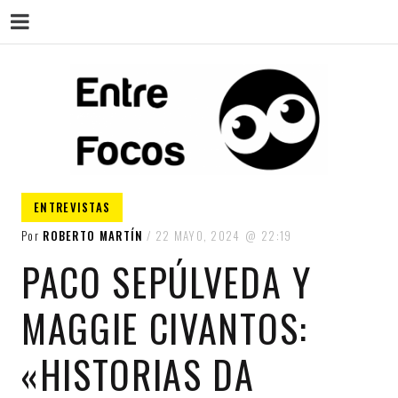
ENT
Magazine sobre la actualidad cultural,
ENTREVISTAS
cine, teatro, series, libros, música y
arte.
Por
ROBERTO MARTÍN
22 MAYO, 2024
22:19
PACO SEPÚLVEDA Y
MAGGIE CIVANTOS:
«HISTORIAS DA