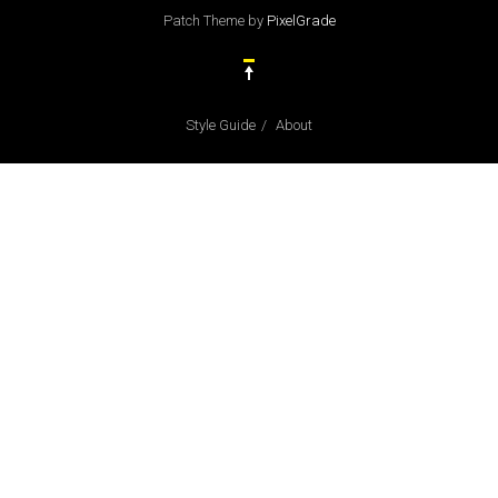
Patch Theme
by
PixelGrade
Style Guide
About