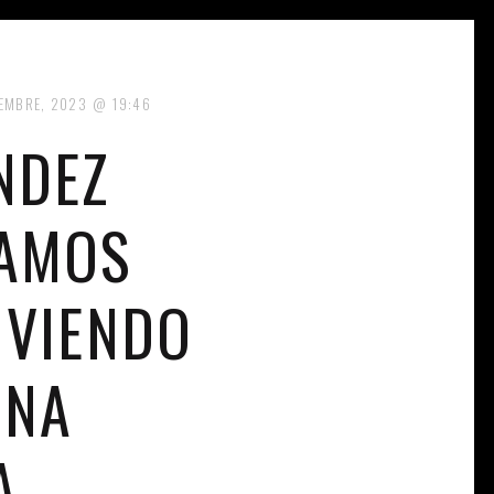
IEMBRE, 2023
19:46
NDEZ
COS
AMOS
 VIENDO
UNA
A