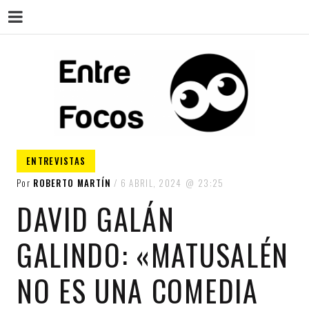
ENT
Magazine sobre la actualidad cultural,
ENTREVISTAS
cine, teatro, series, libros, música y
arte.
Por
ROBERTO MARTÍN
6 ABRIL, 2024
23:25
DAVID GALÁN
GALINDO: «MATUSALÉN
NO ES UNA COMEDIA