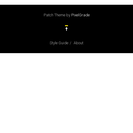
Patch Theme
by
PixelGrade
Style Guide
About