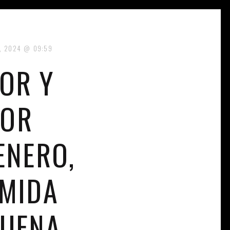
COS
, 2024
09:59
OR Y
POR
ENERO,
RMIDA
BUENA