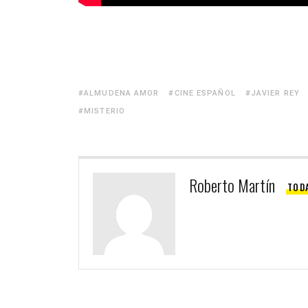
ALMUDENA AMOR
CINE ESPAÑOL
JAVIER REY
MISTERIO
Roberto Martín
TOD