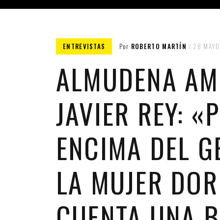
REFO
ENTREVISTAS
Por
ROBERTO MARTÍN
28 MAYO
ALMUDENA AM
JAVIER REY: «
ENCIMA DEL G
LA MUJER DO
CUENTA UNA 