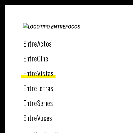
ENT
Magazine sobre la actualidad
cultural, cine, teatro, series, libros,
EntreActos
música y arte.
EntreCine
EntreVistas
EntreLetras
EntreSeries
EntreVoces