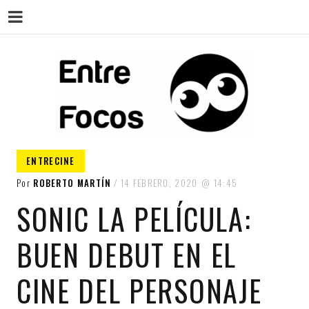
ENT
Magazine sobre la actualidad cultural,
ENTRECINE
cine, teatro, series, libros, música y
arte.
Por
ROBERTO MARTÍN
14 FEBRERO, 2020
14:45
SONIC LA PELÍCULA:
BUEN DEBUT EN EL
CINE DEL PERSONAJE