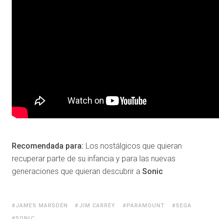
Recomendada para:
Los nostálgicos que quieran
recuperar parte de su infancia y para las nuevas
generaciones que quieran descubrir a
Sonic
JAMES MARSDEN
JIM CARREY
PARAMOUNT
SEGA
SONIC