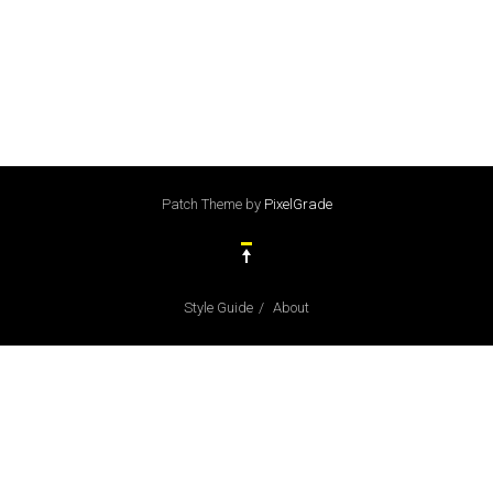
Patch Theme
by
PixelGrade
Style Guide
About