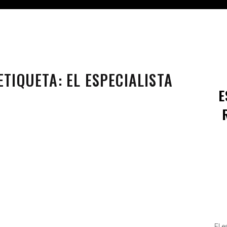
ETIQUETA:
EL ESPECIALISTA
E
REFO
s,
El 