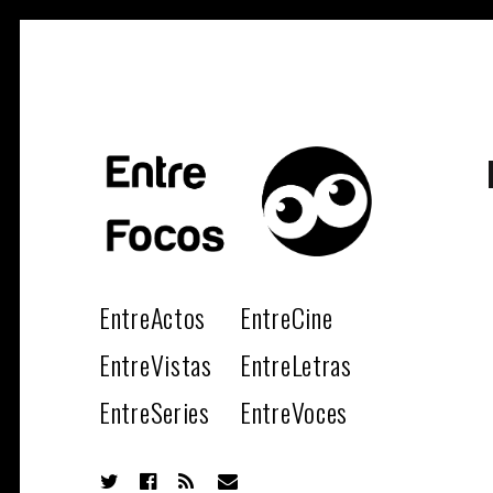
ENT
Magazine sobre la actualidad cultural, cine, teatro, series, libro
música y arte.
EntreActos
EntreCine
EntreVistas
EntreLetras
EntreSeries
EntreVoces